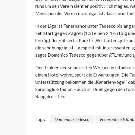
rund um den Verein sieht er positiv: „Ich mag es, 
Menschen der Verein nicht egal ist, dass sie mitfie
In der Liga ist Fenerbahce unter Tedesco bislang 
Fehlstart gegen Zagreb (1:3) einen 2:1-Erfolg übe
beträgt derzeit sechs Punkte. „Wir hatten gute u
die sehr hungrig ist – gespickt mit interessanten, 
sagte Domenico Tedesco gegenüber
RTL/ntv
und
s
Der Trainer, der seine ersten Wochen in Istanbul
einem Hotel wohnt, spürt die Erwartungen. Die Fan
Unterstützung bekommen die „Kanarienvögel“ dab
Saracoglu-Stadion – auch im Duell gegen den forms
Rang drei steht.
Tags :
Domenico Tedesco
Fenerbahce Istanb