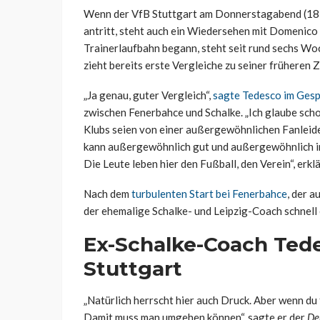
Wenn der VfB Stuttgart am Donnerstagabend (18:
antritt, steht auch ein Wiedersehen mit Domenico 
Trainerlaufbahn begann, steht seit rund sechs Woc
zieht bereits erste Vergleiche zu seiner früheren 
„Ja genau, guter Vergleich“,
sagte Tedesco im Gesp
zwischen Fenerbahce und Schalke. „Ich glaube scho
Klubs seien von einer außergewöhnlichen Fanleide
kann außergewöhnlich gut und außergewöhnlich in 
Die Leute leben hier den Fußball, den Verein“, erkl
Nach dem
turbulenten Start bei Fenerbahce
, der 
der ehemalige Schalke- und Leipzig-Coach schnell
Ex-Schalke-Coach Tedes
Stuttgart
„Natürlich herrscht hier auch Druck. Aber wenn du 
Damit muss man umgehen können“, sagte er der
De