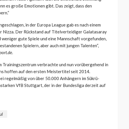
wenn es große Emotionen gibt. Das zeigt, dass den
bern.“
ungeschlagen, in der Europa League gab es nach einem
r Nizza. Der Rückstand auf Titelverteidiger Galatasaray
nd weniger gute Spiele und eine Mannschaft vorgefunden,
gestandenen Spielern, aber auch mit jungen Talenten“,
port.de
.
 im Trainingszentrum verbrachte und nun vorübergehend in
s hoffen auf den ersten Meistertitel seit 2014.
ei regelmäßig von über 50.000 Anhängern im Sükrü-
tarken VfB Stuttgart, der in der Bundesliga derzeit auf
ul