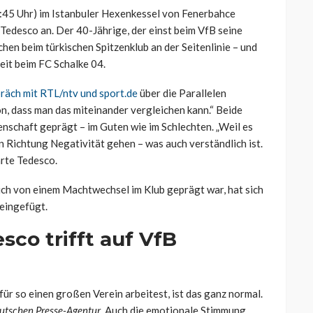
45 Uhr) im Istanbuler Hexenkessel von Fenerbahce
Tedesco an. Der 40-Jährige, der einst beim VfB seine
hen beim türkischen Spitzenklub an der Seitenlinie – und
Zeit beim FC Schalke 04.
räch mit RTL/ntv und sport.de
über die Parallelen
n, dass man das miteinander vergleichen kann.“ Beide
nschaft geprägt – im Guten wie im Schlechten. „Weil es
Richtung Negativität gehen – was auch verständlich ist.
ärte Tedesco.
auch von einem Machtwechsel im Klub geprägt war, hat sich
 eingefügt.
co trifft auf VfB
für so einen großen Verein arbeitest, ist das ganz normal.
utschen Presse-Agentur
. Auch die emotionale Stimmung