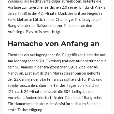
Wasinski, als Rechtsverteidiger aufgeboten, lieferte die
Vorlage zum zwischenzeitlichen 2:0 seiner Elf durch
Alexis
de
Sart
(28) in der 43. Minute. Dank des dritten Sieges in
Serie kletterte Lüttich in der Challenger Pro League auf
Rang vier, der am Saisonende zur Teilnahme an den
Aufstiegs-Play-offs berechtigt.
Hamache von Anfang an
Ebenfalls als Vorlagengeber fiel Flügelflitzer Hamache auf.
Am Montagabend (20. Oktober) trat der Außenstürmer mit
dem SC Amiens in der französischen Ligue 2 bei der AS
Nancy an. Erst zum dritten Mal in dieser Saison gehörte
der 22-Jährige der Startelf an. Es sollte sich für Klub und
Spieler auszahlen. Zum Treffer des Tages
von
Ikia
Dimi
(21)
nach 24 Minuten leistete die S04-Leihgabe die
Vorarbeit.
Amiens kletterte in der Tabelle auf Rang zehn.
Für Hamache bedeutete der Assist im sechsten Spiel die
erste Torbeteiligung.