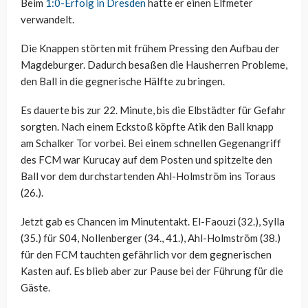
Beim
1:0-Erfolg in Dresden
hatte er einen Elfmeter
verwandelt.
Die Knappen störten mit frühem Pressing den Aufbau der
Magdeburger. Dadurch besaßen die Hausherren Probleme,
den Ball in die gegnerische Hälfte zu bringen.
Es dauerte bis zur 22. Minute, bis die Elbstädter für Gefahr
sorgten. Nach einem Eckstoß köpfte Atik den Ball knapp
am Schalker Tor vorbei. Bei einem schnellen Gegenangriff
des FCM war Kurucay auf dem Posten und spitzelte den
Ball vor dem durchstartenden Ahl-Holmström ins Toraus
(26.).
Jetzt gab es Chancen im Minutentakt. El-Faouzi (32.), Sylla
(35.) für S04, Nollenberger (34., 41.), Ahl-Holmström (38.)
für den FCM tauchten gefährlich vor dem gegnerischen
Kasten auf. Es blieb aber zur Pause bei der Führung für die
Gäste.