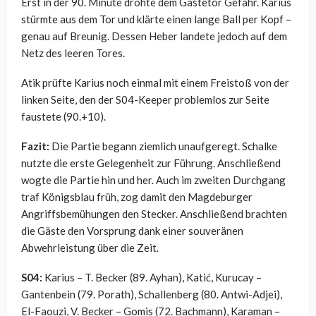
Erst in der 90. Minute drohte dem Gästetor Gefahr. Karius
stürmte aus dem Tor und klärte einen lange Ball per Kopf –
genau auf Breunig. Dessen Heber landete jedoch auf dem
Netz des leeren Tores.
Atik prüfte Karius noch einmal mit einem Freistoß von der
linken Seite, den der S04-Keeper problemlos zur Seite
faustete (90.+10).
Fazit:
Die Partie begann ziemlich unaufgeregt. Schalke
nutzte die erste Gelegenheit zur Führung. Anschließend
wogte die Partie hin und her. Auch im zweiten Durchgang
traf Königsblau früh, zog damit den Magdeburger
Angriffsbemühungen den Stecker. Anschließend brachten
die Gäste den Vorsprung dank einer souveränen
Abwehrleistung über die Zeit.
S04:
Karius – T. Becker (89. Ayhan), Katić, Kurucay –
Gantenbein (79. Porath), Schallenberg (80. Antwi-Adjei),
El-Faouzi, V. Becker – Gomis (72. Bachmann), Karaman –