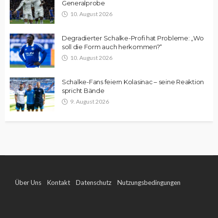
Generalprobe
10. August 2026
Degradierter Schalke-Profi hat Probleme: „Wo
soll die Form auch herkommen?“
10. August 2026
Schalke-Fans feiern Kolasinac – seine Reaktion
spricht Bände
9. August 2026
Über Uns
Kontakt
Datenschutz
Nutzungsbedingungen
Impressum