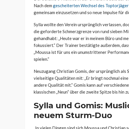
Nach dem
gescheiterten Wechsel des Toptorjäger
gemeinsam einzusetzen und so neue Impulse für di
Sylla wollte den Verein ursprünglich verlassen, d
die geforderte Schmerzgrenze von rund sieben Mill
gehandhabt: „Heute war er in meinem Büro und mein
fokussiert.“ Der Trainer bestätigte außerdem, dass
„Moussa ist für uns ein unumstrittener Performan
spielen.“
Neuzugang Christian Gomis, der ursprünglich als Sy
vielseitige Qualitäten mit: „Er bringt nochmal ei
andere Qualität mit.“ Gomis kann auf verschiedene
klassischen „Neun“ über die zweite Spitze bis hin z
Sylla und Gomis: Musl
neuem Sturm-Duo
„In vielen Dingen sind sich Moussa und Christian s