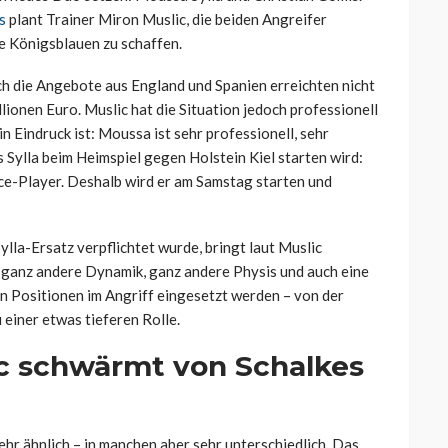
s
plant Trainer Miron Muslic, die beiden Angreifer
e Königsblauen zu schaffen.
och die Angebote aus England und Spanien erreichten nicht
ionen Euro. Muslic hat die Situation jedoch professionell
 Eindruck ist: Moussa ist sehr professionell, sehr
 Sylla beim Heimspiel gegen Holstein Kiel starten wird:
ce-Player. Deshalb wird er am Samstag starten und
lla-Ersatz verpflichtet wurde, bringt laut Muslic
ne ganz andere Dynamik, ganz andere Physis und auch eine
n Positionen im Angriff eingesetzt werden – von der
u einer etwas tieferen Rolle.
ic schwärmt von Schalkes
ehr ähnlich – in manchen aber sehr unterschiedlich. Das