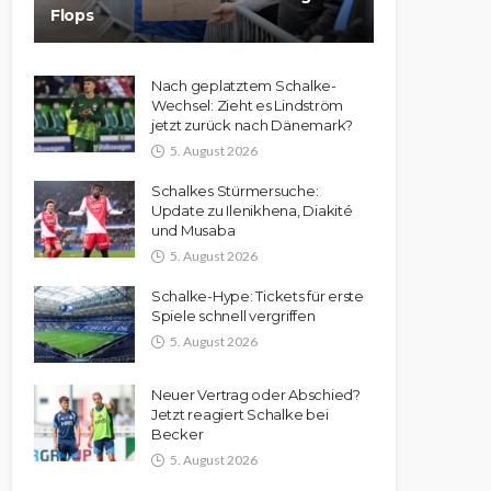
Flops
Nach geplatztem Schalke-
Wechsel: Zieht es Lindström
jetzt zurück nach Dänemark?
5. August 2026
Schalkes Stürmersuche:
Update zu Ilenikhena, Diakité
und Musaba
5. August 2026
Schalke-Hype: Tickets für erste
Spiele schnell vergriffen
5. August 2026
Neuer Vertrag oder Abschied?
Jetzt reagiert Schalke bei
Becker
5. August 2026