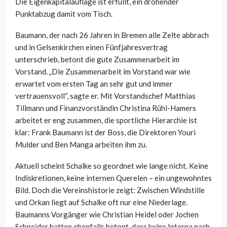
Die Eigenkapitalauflage ist erfüllt, ein drohender
Punktabzug damit vom Tisch.
Baumann, der nach 26 Jahren in Bremen alle Zelte abbrach
und in Gelsenkirchen einen Fünfjahresvertrag
unterschrieb, betont die gute Zusammenarbeit im
Vorstand. „Die Zusammenarbeit im Vorstand war wie
erwartet vom ersten Tag an sehr gut und immer
vertrauensvoll“, sagte er. Mit Vorstandschef Matthias
Tillmann und Finanzvorständin Christina Rühl-Hamers
arbeitet er eng zusammen, die sportliche Hierarchie ist
klar: Frank Baumann ist der Boss, die Direktoren Youri
Mulder und Ben Manga arbeiten ihm zu.
Aktuell scheint Schalke so geordnet wie lange nicht. Keine
Indiskretionen, keine internen Querelen – ein ungewohntes
Bild. Doch die Vereinshistorie zeigt: Zwischen Windstille
und Orkan liegt auf Schalke oft nur eine Niederlage.
Baumanns Vorgänger wie Christian Heidel oder Jochen
Schneider hatten ebenfalls betont, dass keine Interna nach