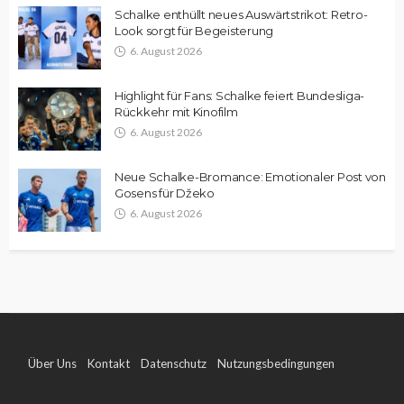
Schalke enthüllt neues Auswärtstrikot: Retro-
Look sorgt für Begeisterung
6. August 2026
Highlight für Fans: Schalke feiert Bundesliga-
Rückkehr mit Kinofilm
6. August 2026
Neue Schalke-Bromance: Emotionaler Post von
Gosens für Džeko
6. August 2026
Über Uns
Kontakt
Datenschutz
Nutzungsbedingungen