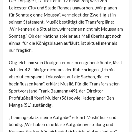
Der Torjäger (17 Treffer in 32 Einsätzen) wird von
Leicester City und Stade Rennes umworben. „
Wir planen
für Sonntag ohne Moussa“, vermeldet der Zweitligist in
seinem Statement.
Muslić bestätigt die Transferpläne:
„Wir kennen die Situation, wir rechnen nicht mit Moussa am
Sonntag.“ Ob der Nationalspieler aus Mali überhaupt noch
einmal für die Königsblauen aufläuft, ist aktuell mehr als
nur fraglich.
Obgleich ihm sein Goalgetter verloren gehen könnte, lässt
sich der 42-Jährige nicht aus der Ruhe bringen. „Ich bin
absolut entspannt, fokussiert auf die Sachen, die ich
beeinflussen kann“, erklärt Muslić. Für die Transfers seien
Sportvorstand Frank Baumann (49), der Direktor
Profifußball Youri Mulder (56) sowie Kaderplaner Ben
Manga (51) zuständig.
„Trainingsplatz: meine Aufgabe“, erklärt Muslić kurz und
bündig. „Wir haben eine klare Aufgabenverteilung und
Kommunikation. Für mich wird sich nicht viel verändern.“