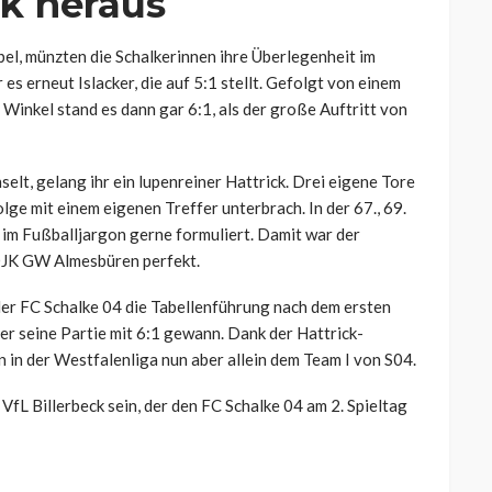
ck heraus
el, münzten die Schalkerinnen ihre Überlegenheit im
s erneut Islacker, die auf 5:1 stellt. Gefolgt von einem
Winkel stand es dann gar 6:1, als der große Auftritt von
elt, gelang ihr ein lupenreiner Hattrick. Drei eigene Tore
olge mit einem eigenen Treffer unterbrach. In der 67., 69.
n im Fußballjargon gerne formuliert. Damit war der
 DJK GW Almesbüren perfekt.
der FC Schalke 04 die Tabellenführung nach dem ersten
r seine Partie mit 6:1 gewann. Dank der Hattrick-
n in der Westfalenliga nun aber allein dem Team I von S04.
L Billerbeck sein, der den FC Schalke 04 am 2. Spieltag