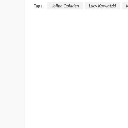
Tags :
Jolina Opladen
Lucy Karwatzki
M