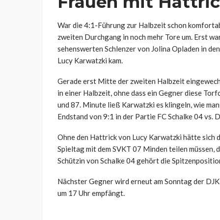
Frauen mit Hattri
War die 4:1-Führung zur Halbzeit schon komfortab
zweiten Durchgang in noch mehr Tore um. Erst war e
sehenswerten Schlenzer von Jolina Opladen in den 
Lucy Karwatzki kam.
Gerade erst Mitte der zweiten Halbzeit eingewechs
in einer Halbzeit, ohne dass ein Gegner diese Torf
und 87. Minute ließ Karwatzki es klingeln, wie ma
Endstand von 9:1 in der Partie FC Schalke 04 vs.
Ohne den Hattrick von Lucy Karwatzki hätte sich 
Spieltag mit dem SVKT 07 Minden teilen müssen, de
Schützin von Schalke 04 gehört die Spitzenpositio
Nächster Gegner wird erneut am Sonntag der DJK Vf
um 17 Uhr empfängt.