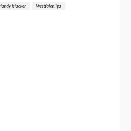
andy Islacker
Westfalenliga