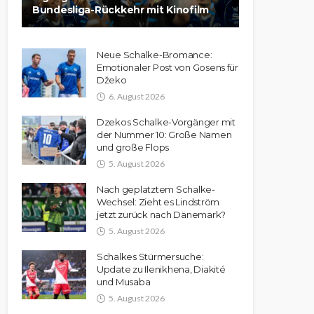
Bundesliga-Rückkehr mit Kinofilm
Neue Schalke-Bromance:
Emotionaler Post von Gosens für
Džeko
6. August 2026
Dzekos Schalke-Vorgänger mit
der Nummer 10: Große Namen
und große Flops
5. August 2026
Nach geplatztem Schalke-
Wechsel: Zieht es Lindström
jetzt zurück nach Dänemark?
5. August 2026
Schalkes Stürmersuche:
Update zu Ilenikhena, Diakité
und Musaba
5. August 2026