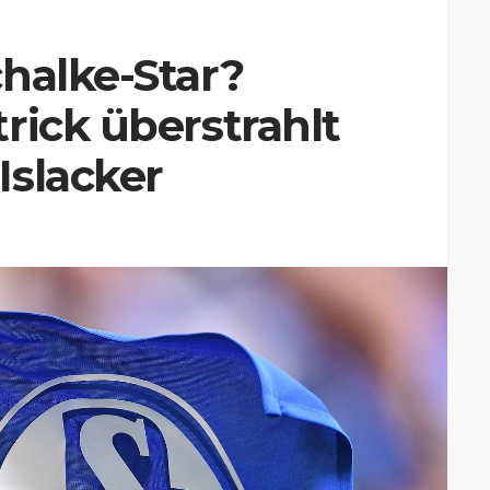
halke-Star?
rick überstrahlt
Islacker