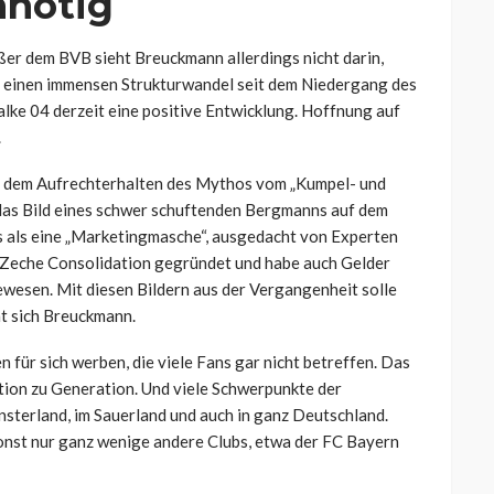
nnötig
ßer dem BVB sieht Breuckmann allerdings nicht darin,
s einen immensen Strukturwandel seit dem Niedergang des
lke 04 derzeit eine positive Entwicklung. Hoffnung auf
.
 dem Aufrechterhalten des Mythos vom „Kumpel- und
f das Bild eines schwer schuftenden Bergmanns auf dem
ts als eine „Marketingmasche“, ausgedacht von Experten
r Zeche Consolidation gegründet und habe auch Gelder
ewesen. Mit diesen Bildern aus der Vergangenheit solle
ht sich Breuckmann.
n für sich werben, die viele Fans gar nicht betreffen. Das
ion zu Generation. Und viele Schwerpunkte der
sterland, im Sauerland und auch in ganz Deutschland.
sonst nur ganz wenige andere Clubs, etwa der FC Bayern