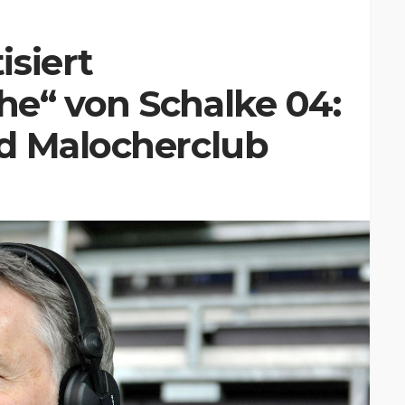
siert
e“ von Schalke 04:
d Malocherclub