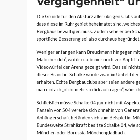
Vergangenheit“ u
Die Gründe für den Absturz aller übrigen Clubs au
dass diese im Ruhrgebiet beheimatet sind, welche
Bergbaus bewältigen muss. Zudem sehe er bei Scha
sportliche Besserung sei also durchaus begründet
Weniger anfangen kann Breuckmann hingegen mit
Malocherclub“, wofür u. a. immer noch vor Anpfif
Videowürfel der Arena gezeigt wird. Das sei nich
dieser Branche. Schalke wurde zwar im Umfeld de
erhalten. Echte Bergbauclubs aber seien andere g
man einfach „nicht mehr so dick auftragen“, wünsc
Schließlich müsse Schalke 04 gar nicht mit Aspekte
Fansein von S04 vererbe sich ohnehin von Generat
Anhängerschaft befänden sich zum Beispiel im Mün
Bundesweite Strahlkraft besitze Schalke 04, wie 
München oder Borussia Mönchengladbach.