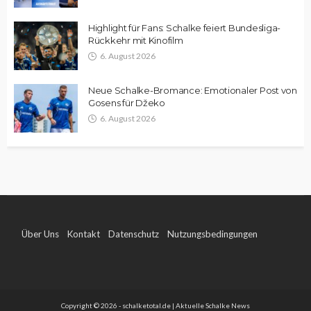
Highlight für Fans: Schalke feiert Bundesliga-
Rückkehr mit Kinofilm
6. August 2026
Neue Schalke-Bromance: Emotionaler Post von
Gosens für Džeko
6. August 2026
Über Uns
Kontakt
Datenschutz
Nutzungsbedingungen
Impressum
Copyright © 2026 - schalketotal.de | Aktuelle Schalke News