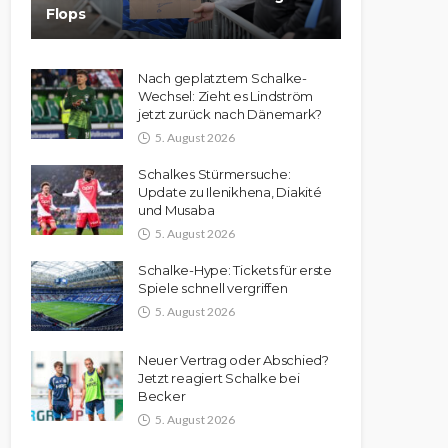
Flops
Nach geplatztem Schalke-
Wechsel: Zieht es Lindström
jetzt zurück nach Dänemark?
5. August 2026
Schalkes Stürmersuche:
Update zu Ilenikhena, Diakité
und Musaba
5. August 2026
Schalke-Hype: Tickets für erste
Spiele schnell vergriffen
5. August 2026
Neuer Vertrag oder Abschied?
Jetzt reagiert Schalke bei
Becker
5. August 2026