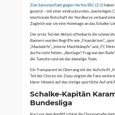
Zum Saisonauftakt gegen Hertha BSC (2:1)
haben 
gesetzt – mit einer eindrucksvollen, zweiteiligen 
emotionale Botschaft der Nordkurve verband eine 
Zugleich war sie eine Hommage an das Schalke-Lied
Der erste Teil der Aktion offenbarte die schmerzh
Bannern wurden Begriffe wie „Finanzkrisen“, „sport
„Maulwürfe“, „interne Machtkämpfe“ und „FC Meine
durfte nicht fehlen: „Abstiege? Frag mal den Ralle
die Tumulte rund um das damalige Team.
Ein Transparent im Oberrang mit der Aufschrift „
Teil der Choreo ein. Dazu zeigten die Fans weitere
klarer Hinweis auf das stetige sportliche Auf und A
Schalke-Kapitän Kara
Bundesliga
Kurz vor dem Anpfiff schlug die Choreografie dan