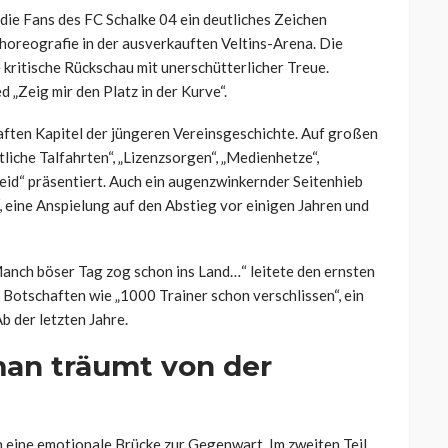
die Fans des FC Schalke 04 ein deutliches Zeichen
Choreografie in der ausverkauften Veltins-Arena. Die
kritische Rückschau mit unerschütterlicher Treue.
 „Zeig mir den Platz in der Kurve“.
aften Kapitel der jüngeren Vereinsgeschichte. Auf großen
liche Talfahrten“, „Lizenzsorgen“, „Medienhetze“,
id“ präsentiert. Auch ein augenzwinkernder Seitenhieb
“, eine Anspielung auf den Abstieg vor einigen Jahren und
Manch böser Tag zog schon ins Land…“ leitete den ernsten
 Botschaften wie „1000 Trainer schon verschlissen“, ein
b der letzten Jahre.
man träumt von der
n eine emotionale Brücke zur Gegenwart. Im zweiten Teil