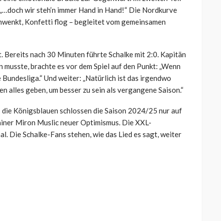
e „…doch wir steh’n immer Hand in Hand!“ Die Nordkurve
hwenkt, Konfetti flog – begleitet vom gemeinsamen
 Bereits nach 30 Minuten führte Schalke mit 2:0. Kapitän
 musste, brachte es vor dem Spiel auf den Punkt: „Wenn
e Bundesliga.“ Und weiter: „Natürlich ist das irgendwo
den alles geben, um besser zu sein als vergangene Saison.“
– die Königsblauen schlossen die Saison 2024/25 nur auf
rainer Miron Muslic neuer Optimismus. Die XXL-
l. Die Schalke-Fans stehen, wie das Lied es sagt, weiter