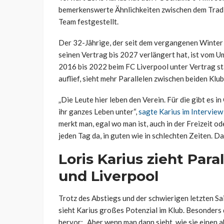
bemerkenswerte Ähnlichkeiten zwischen dem Tradi
Team festgestellt.
Der 32-Jährige, der seit dem vergangenen Winter
seinen Vertrag bis 2027 verlängert hat, ist vom Um
2016 bis 2022 beim FC Liverpool unter Vertrag s
auflief, sieht mehr Parallelen zwischen beiden Klu
„Die Leute hier leben den Verein. Für die gibt es i
ihr ganzes Leben unter“,
sagte Karius im Interview
merkt man, egal wo man ist, auch in der Freizeit od
jeden Tag da, in guten wie in schlechten Zeiten. Da
Loris Karius zieht Par
und Liverpool
Trotz des Abstiegs und der schwierigen letzten Sai
sieht Karius großes Potenzial im Klub. Besonders
hervor: „Aber wenn man dann sieht, wie sie einen a