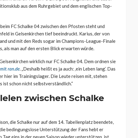
tionsklub aus dem Ruhrgebiet und dem englischen Top-
 beim FC Schalke 04 zwischen den Pfosten steht und
feld in Gelsenkirchen tief beeindruckt. Karius, der von
tand und mit den Reds sogar im Champions-League-Finale
bs, als man auf den ersten Blick erwarten würde.
n Gelsenkirchen wirklich nur FC Schalke 04. Dem ordnen sie
 mit
ran.de
. „Deshalb heißt es ja auch: ‚ein Leben lang‘. Das
er hier im Trainingslager. Die Leute reisen mit, stehen
s ist schon nicht selbstverständlich.“
allelen zwischen Schalke
son, die Schalke nur auf dem 14. Tabellenplatz beendete,
 die bedingungslose Unterstützung der Fans hebt er
b Tag eins in der neuen Saison wieder unterstützen, ist