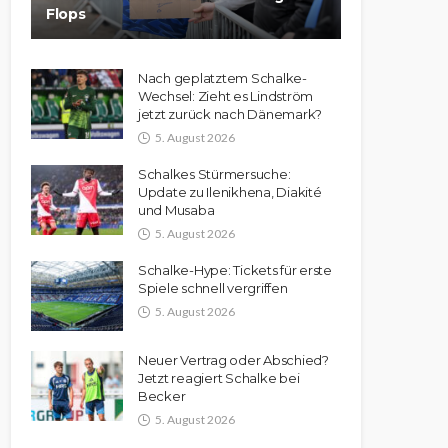
Flops
Nach geplatztem Schalke-
Wechsel: Zieht es Lindström
jetzt zurück nach Dänemark?
5. August 2026
Schalkes Stürmersuche:
Update zu Ilenikhena, Diakité
und Musaba
5. August 2026
Schalke-Hype: Tickets für erste
Spiele schnell vergriffen
5. August 2026
Neuer Vertrag oder Abschied?
Jetzt reagiert Schalke bei
Becker
5. August 2026