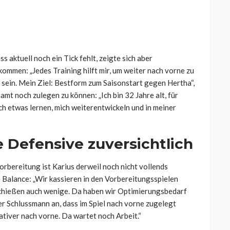
s aktuell noch ein Tick fehlt, zeigte sich aber
 kommen: „Jedes Training hilft mir, um weiter nach vorne zu
 sein. Mein Ziel: Bestform zum Saisonstart gegen Hertha“,
samt noch zulegen zu können: „Ich bin 32 Jahre alt, für
och etwas lernen, mich weiterentwickeln und in meiner
ie Defensive zuversichtlich
rbereitung ist Karius derweil noch nicht vollends
 Balance: „Wir kassieren in den Vorbereitungsspielen
r schießen auch wenige. Da haben wir Optimierungsbedarf
r Schlussmann an, dass im Spiel nach vorne zugelegt
ativer nach vorne. Da wartet noch Arbeit.“