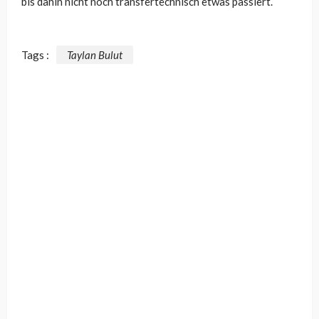
bis dahin nicht noch transfertechnisch etwas passiert.
Tags :
Taylan Bulut