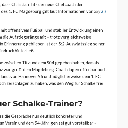
, dass Christian Titz der neue Chefcoach der
 des 1. FC Magdeburg gilt laut Informationen von
Sky
als
.
ch mit offensivem Fußball und stabiler Entwicklung einen
 die Aufstiegsränge mit – trotz vergleichsweise
in Erinnerung geblieben ist der 5:2-Auswärtssieg seiner
indruck hinterließ.
che zwischen Titz und dem S04 gegeben haben, damals
nz war groß, dem Magdeburg-Coach lagen offenbar auch
gland, von Hannover 96 und möglicherweise dem 1. FC
och zerschlagen zu haben, was den Weg für Schalke frei
uer Schalke-Trainer?
ss die Gespräche nun deutlich konkreter und
em Verein und dem 54-Jährigen sei gut vorstellbar –