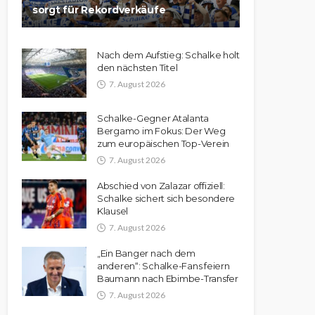
sorgt für Rekordverkäufe
Nach dem Aufstieg: Schalke holt
den nächsten Titel
7. August 2026
Schalke-Gegner Atalanta
Bergamo im Fokus: Der Weg
zum europäischen Top-Verein
7. August 2026
Abschied von Zalazar offiziell:
Schalke sichert sich besondere
Klausel
7. August 2026
„Ein Banger nach dem
anderen“: Schalke-Fans feiern
Baumann nach Ebimbe-Transfer
7. August 2026