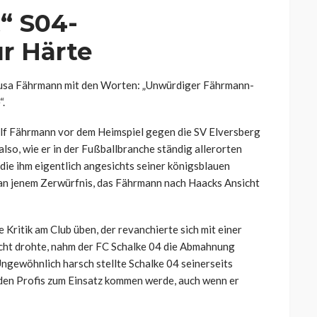
“ S04-
ur Härte
usa Fährmann mit den Worten: „Unwürdiger Fährmann-
“.
lf Fährmann vor dem Heimspiel gegen die SV Elversberg
also, wie er in der Fußballbranche ständig allerorten
die ihm eigentlich angesichts seiner königsblauen
 an jenem Zerwürfnis, das Fährmann nach Haacks Ansicht
e Kritik am Club üben, der revanchierte sich mit einer
ht drohte, nahm der FC Schalke 04 die Abmahnung
ngewöhnlich harsch stellte Schalke 04 seinerseits
i den Profis zum Einsatz kommen werde, auch wenn er