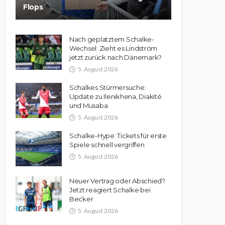
Flops
Nach geplatztem Schalke-
Wechsel: Zieht es Lindström
jetzt zurück nach Dänemark?
5. August 2026
Schalkes Stürmersuche:
Update zu Ilenikhena, Diakité
und Musaba
5. August 2026
Schalke-Hype: Tickets für erste
Spiele schnell vergriffen
5. August 2026
Neuer Vertrag oder Abschied?
Jetzt reagiert Schalke bei
Becker
5. August 2026