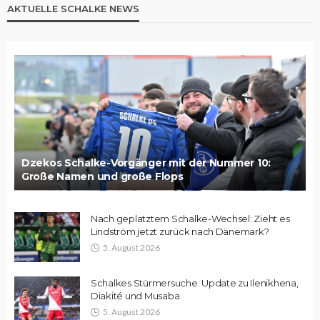
AKTUELLE SCHALKE NEWS
Dzekos Schalke-Vorgänger mit der Nummer 10:
Große Namen und große Flops
Nach geplatztem Schalke-Wechsel: Zieht es
Lindström jetzt zurück nach Dänemark?
5. August 2026
Schalkes Stürmersuche: Update zu Ilenikhena,
Diakité und Musaba
5. August 2026