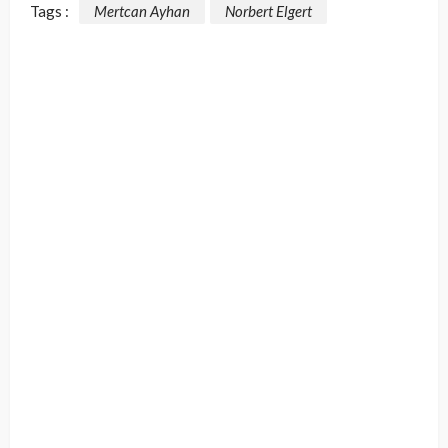
Tags :
Mertcan Ayhan
Norbert Elgert