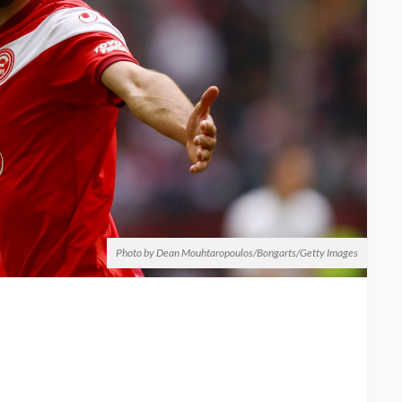
Photo by Dean Mouhtaropoulos/Bongarts/Getty Images