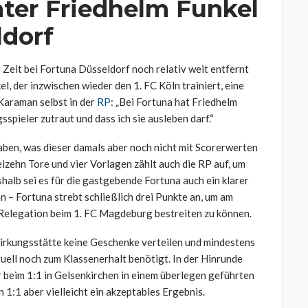
ter Friedhelm Funkel
ldorf
er Zeit bei Fortuna Düsseldorf noch relativ weit entfernt
, der inzwischen wieder den 1. FC Köln trainiert, eine
 Karaman selbst in der
RP
: „Bei Fortuna hat Friedhelm
sspieler zutraut und dass ich sie ausleben darf.“
aben, was dieser damals aber noch nicht mit Scorerwerten
izehn Tore und vier Vorlagen zählt auch die RP auf, um
halb sei es für die gastgebende Fortuna auch ein klarer
 – Fortuna strebt schließlich drei Punkte an, um am
e Relegation beim 1. FC Magdeburg bestreiten zu können.
Wirkungsstätte keine Geschenke verteilen und mindestens
uell noch zum Klassenerhalt benötigt. In der Hinrunde
 beim 1:1 in Gelsenkirchen in einem überlegen geführten
 1:1 aber vielleicht ein akzeptables Ergebnis.