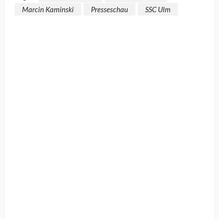
Marcin Kaminski
Presseschau
SSC Ulm