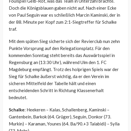
Foulspiel Gelb-Rot, was das Team in Unterzahl brachte.
Doch die Königsblauen gaben nicht auf. Nach einer Ecke
von Paul Seguin war es schließlich Marcin Kaminski, der in
der 88. Minute per Kopf zum 2:1-Siegtreffer für Schalke
traf.
Mit dem späten Sieg sicherte sich der Revierclub nun zehn
Punkte Vorsprung auf den Relegationsplatz. Für den
kommenden Sonntag steht bereits das Auswärtsspiel in
Regensburg an (13:30 Uhr), während Ulm den 1. FC
Magdeburg empfängt. Trotz des holprigen Spiels war der
Sieg für Schalke äußerst wichtig, da er den Verein im
sicheren Mittelfeld der Tabelle hält und einen
entscheidenden Schritt in Richtung Klassenerhalt
bedeutet.
Schalke
: Heekeren – Kalas, Schallenberg, Kaminski –
Gantenbein, Barkok (64. Grüger), Seguin, Donkor (73.
Murkin) – Karaman, Younes (64. Ba/90.+3 Talabidi) – Sylla
(73. Mohr)