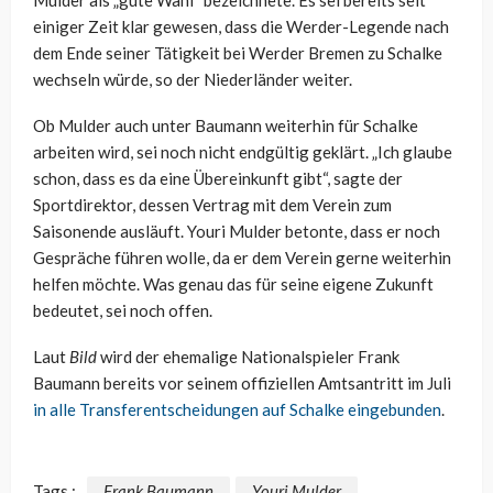
Mulder als „gute Wahl“ bezeichnete. Es sei bereits seit
einiger Zeit klar gewesen, dass die Werder-Legende nach
dem Ende seiner Tätigkeit bei Werder Bremen zu Schalke
wechseln würde, so der Niederländer weiter.
Ob Mulder auch unter Baumann weiterhin für Schalke
arbeiten wird, sei noch nicht endgültig geklärt. „Ich glaube
schon, dass es da eine Übereinkunft gibt“, sagte der
Sportdirektor, dessen Vertrag mit dem Verein zum
Saisonende ausläuft. Youri Mulder betonte, dass er noch
Gespräche führen wolle, da er dem Verein gerne weiterhin
helfen möchte. Was genau das für seine eigene Zukunft
bedeutet, sei noch offen.
Laut
Bild
wird der ehemalige Nationalspieler Frank
Baumann bereits vor seinem offiziellen Amtsantritt im Juli
in alle Transferentscheidungen auf Schalke eingebunden
.
Tags :
Frank Baumann
Youri Mulder