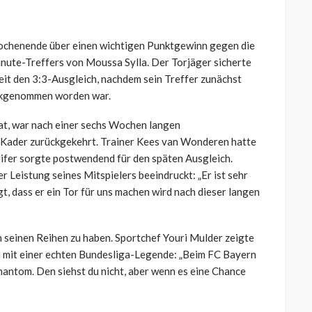
ochenende über einen wichtigen Punktgewinn gegen die
nute-Treffers von Moussa Sylla. Der Torjäger sicherte
eit den 3:3-Ausgleich, nachdem sein Treffer zunächst
ückgenommen worden war.
 hat, war nach einer sechs Wochen langen
n Kader zurückgekehrt. Trainer Kees van Wonderen hatte
ifer sorgte postwendend für den späten Ausgleich.
 Leistung seines Mitspielers beeindruckt: „Er ist sehr
gt, dass er ein Tor für uns machen wird nach dieser langen
in seinen Reihen zu haben. Sportchef Youri Mulder zeigte
hn mit einer echten Bundesliga-Legende: „Beim FC Bayern
hantom. Den siehst du nicht, aber wenn es eine Chance