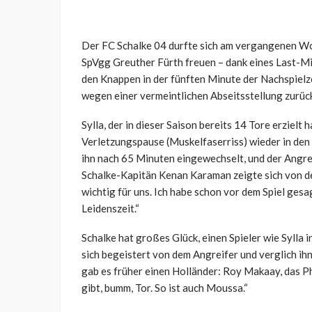
Der FC Schalke 04 durfte sich am vergangenen W
SpVgg Greuther Fürth freuen – dank eines Last-Mi
den Knappen in der fünften Minute der Nachspielz
wegen einer vermeintlichen Abseitsstellung zur
Sylla, der in dieser Saison bereits 14 Tore erzielt
Verletzungspause (Muskelfaserriss) wieder in de
ihn nach 65 Minuten eingewechselt, und der Angre
Schalke-Kapitän Kenan Karaman zeigte sich von der
wichtig für uns. Ich habe schon vor dem Spiel gesa
Leidenszeit.“
Schalke hat großes Glück, einen Spieler wie Sylla 
sich begeistert von dem Angreifer und verglich i
gab es früher einen Holländer: Roy Makaay, das P
gibt, bumm, Tor. So ist auch Moussa.“