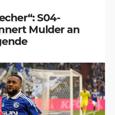
iecher“: S04-
innert Mulder an
gende