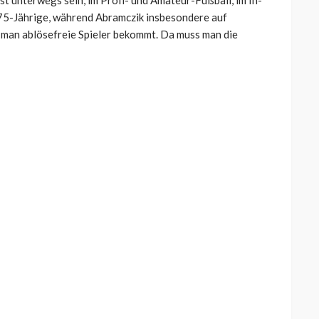
t unterwegs sein, im Profi- und Amateur-Fußball, im In-
r 75-Jährige, während Abramczik insbesondere auf
 man ablösefreie Spieler bekommt. Da muss man die