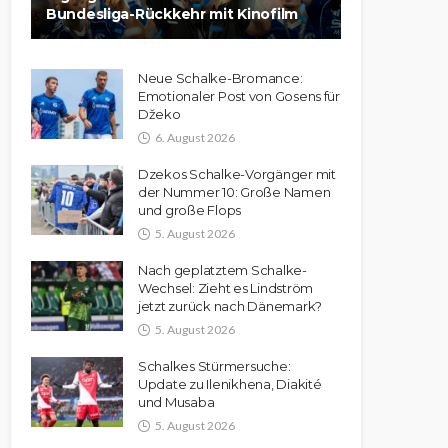
Bundesliga-Rückkehr mit Kinofilm
Neue Schalke-Bromance:
Emotionaler Post von Gosens für
Džeko
6. August 2026
Dzekos Schalke-Vorgänger mit
der Nummer 10: Große Namen
und große Flops
5. August 2026
Nach geplatztem Schalke-
Wechsel: Zieht es Lindström
jetzt zurück nach Dänemark?
5. August 2026
Schalkes Stürmersuche:
Update zu Ilenikhena, Diakité
und Musaba
5. August 2026