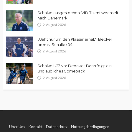
Schalke ausgestochen: VfB-Talent wechselt
nach Dänemark
9. August 2026
„Geht nur um den Klassenerhalt“: Becker
bremst Schalke 04
9. August 2026
Schalke U23 vor Debakel: Dann folgt ein
unglaubliches Comeback
9. August 2026
Über Uns
Kontakt
Datenschutz
Nutzungsbedingungen