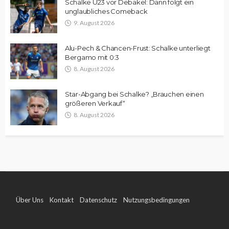
Schalke U23 vor Debakel: Dann folgt ein
unglaubliches Comeback
9. August 2026
Alu-Pech & Chancen-Frust: Schalke unterliegt
Bergamo mit 0:3
8. August 2026
Star-Abgang bei Schalke? „Brauchen einen
größeren Verkauf“
8. August 2026
Über Uns
Kontakt
Datenschutz
Nutzungsbedingungen
Impressum