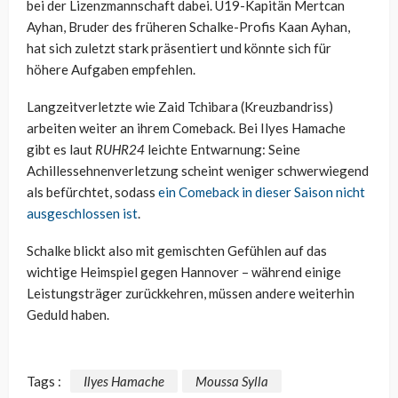
bei der Lizenzmannschaft dabei. U19-Kapitän Mertcan
Ayhan, Bruder des früheren Schalke-Profis Kaan Ayhan,
hat sich zuletzt stark präsentiert und könnte sich für
höhere Aufgaben empfehlen.
Langzeitverletzte wie Zaid Tchibara (Kreuzbandriss)
arbeiten weiter an ihrem Comeback. Bei Ilyes Hamache
gibt es laut
RUHR24
leichte Entwarnung: Seine
Achillessehnenverletzung scheint weniger schwerwiegend
als befürchtet, sodass
ein Comeback in dieser Saison nicht
ausgeschlossen ist
.
Schalke blickt also mit gemischten Gefühlen auf das
wichtige Heimspiel gegen Hannover – während einige
Leistungsträger zurückkehren, müssen andere weiterhin
Geduld haben.
Tags :
Ilyes Hamache
Moussa Sylla