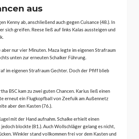
ancen aus
egen Kenny ab, anschließend auch gegen Cuisance (48.). In
r sich greifen. Reese ließ auf links Kalas aussteigen und
k.
e aber nur vier Minuten. Maza legte im eigenen Strafraum
chts unten zur erneuten Schalker Führung.
raf im eigenen Strafraum Gechter. Doch der Pfiff blieb
rtha BSC kam zu zwei guten Chancen. Karius ließ einen
ete erneut ein Flugkopfball von Zeefuik am Außennetz
hlte aber den Kasten (76.).
 Kugel mit der Hand aufnahm. Schalke erhielt einen
jedoch blockte (81.). Auch Wollschläger gelang es nicht,
rücken. Winkler stand vollkommen frei vor dem Kasten und