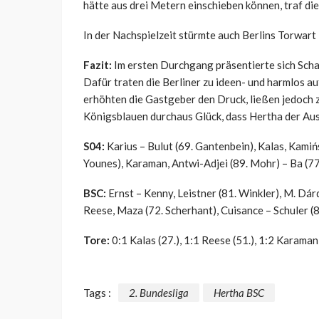
hätte aus drei Metern einschieben können, traf die 
In der Nachspielzeit stürmte auch Berlins Torwart E
Fazit:
Im ersten Durchgang präsentierte sich Scha
Dafür traten die Berliner zu ideen- und harmlos a
erhöhten die Gastgeber den Druck, ließen jedoch 
Königsblauen durchaus Glück, dass Hertha der Aus
S04:
Karius – Bulut (69. Gantenbein), Kalas, Kamiń
Younes), Karaman, Antwi-Adjei (89. Mohr) – Ba (7
BSC:
Ernst – Kenny, Leistner (81. Winkler), M. Dár
Reese, Maza (72. Scherhant), Cuisance – Schuler (
Tore:
0:1 Kalas (27.), 1:1 Reese (51.), 1:2 Karaman
Tags :
2. Bundesliga
Hertha BSC