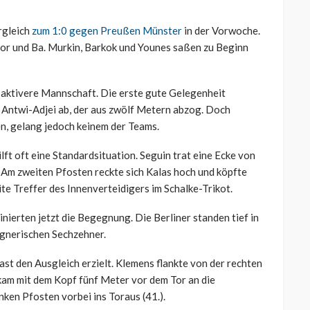
rgleich
zum 1:0 gegen Preußen Münster
in der Vorwoche.
r und Ba. Murkin, Barkok und Younes saßen zu Beginn
e aktivere Mannschaft. Die erste gute Gelegenheit
 Antwi-Adjei ab, der aus zwölf Metern abzog. Doch
en, gelang jedoch keinem der Teams.
lft oft eine Standardsituation. Seguin trat eine Ecke von
. Am zweiten Pfosten reckte sich Kalas hoch und köpfte
ite Treffer des Innenverteidigers im Schalke-Trikot.
nierten jetzt die Begegnung. Die Berliner standen tief in
egnerischen Sechzehner.
ast den Ausgleich erzielt. Klemens flankte von der rechten
 kam mit dem Kopf fünf Meter vor dem Tor an die
nken Pfosten vorbei ins Toraus (41.).