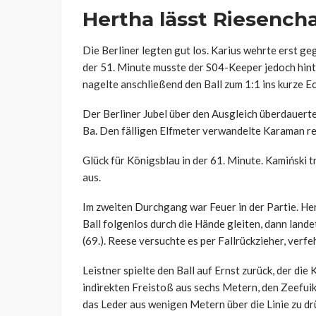
Hertha lässt Riesench
Die Berliner legten gut los. Karius wehrte erst g
der 51. Minute musste der S04-Keeper jedoch hinte
nagelte anschließend den Ball zum 1:1 ins kurze Ec
Der Berliner Jubel über den Ausgleich überdauert
Ba. Den fälligen Elfmeter verwandelte Karaman re
Glück für Königsblau in der 61. Minute. Kamiński t
aus.
Im zweiten Durchgang war Feuer in der Partie. He
Ball folgenlos durch die Hände gleiten, dann land
(69.). Reese versuchte es per Fallrückzieher, verfe
Leistner spielte den Ball auf Ernst zurück, der die
indirekten Freistoß aus sechs Metern, den Zeefuik 
das Leder aus wenigen Metern über die Linie zu d