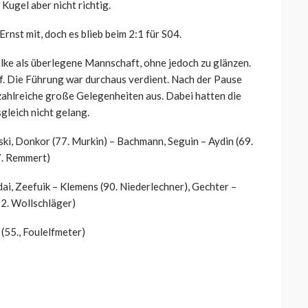
Kugel aber nicht richtig.
rnst mit, doch es blieb beim 2:1 für S04.
lke als überlegene Mannschaft, ohne jedoch zu glänzen.
uf. Die Führung war durchaus verdient. Nach der Pause
zahlreiche große Gelegenheiten aus. Dabei hatten die
gleich nicht gelang.
ski, Donkor (77. Murkin) – Bachmann, Seguin – Aydin (69.
7. Remmert)
dai, Zeefuik – Klemens (90. Niederlechner), Gechter –
82. Wollschläger)
 (55., Foulelfmeter)