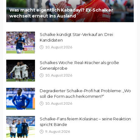
Was macht eigentlich Kabadayi? Ex-Schalker
wechselt erneut ins Ausland
Schalke kündigt Star-Verkauf an: Drei
Kandidaten
10. August 2026
Schalkes Woche: Real-Kracher als große
Generalprobe
10. August 2026
Degradierter Schalke-Profi hat Probleme: „Wo
soll die Form auch herkommen?“
10. August 2026
Schalke-Fans feiern Kolasinac – seine Reaktion
spricht Bände
9. August 2026