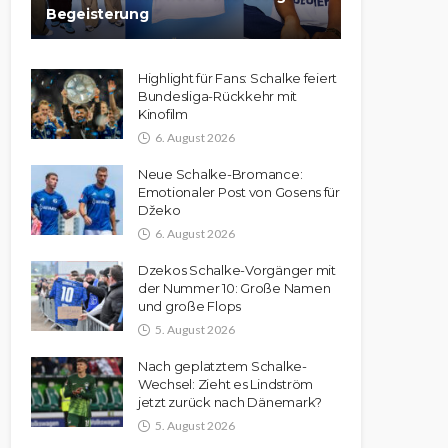
Begeisterung
Highlight für Fans: Schalke feiert
Bundesliga-Rückkehr mit
Kinofilm
6. August 2026
Neue Schalke-Bromance:
Emotionaler Post von Gosens für
Džeko
6. August 2026
Dzekos Schalke-Vorgänger mit
der Nummer 10: Große Namen
und große Flops
5. August 2026
Nach geplatztem Schalke-
Wechsel: Zieht es Lindström
jetzt zurück nach Dänemark?
5. August 2026