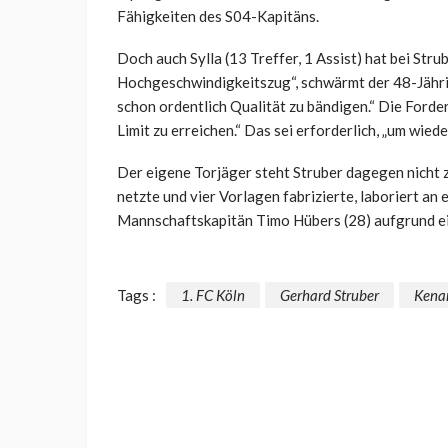
Fähigkeiten des S04-Kapitäns.
Doch auch Sylla (13 Treffer, 1 Assist) hat bei Stru
Hochgeschwindigkeitszug“, schwärmt der 48-Jährig
schon ordentlich Qualität zu bändigen.“ Die Forder
Limit zu erreichen.“ Das sei erforderlich, „um wied
Der eigene Torjäger steht Struber dagegen nicht 
netzte und vier Vorlagen fabrizierte, laboriert a
Mannschaftskapitän Timo Hübers (28) aufgrund ei
Tags :
1. FC Köln
Gerhard Struber
Kena