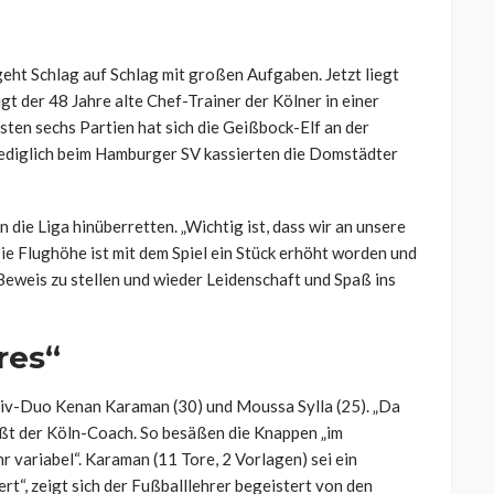
eht Schlag auf Schlag mit großen Aufgaben. Jetzt liegt
igt der 48 Jahre alte Chef-Trainer der Kölner in einer
sten sechs Partien hat sich die Geißbock-Elf an der
 Lediglich beim Hamburger SV kassierten die Domstädter
die Liga hinüberretten. „Wichtig ist, dass wir an unsere
ie Flughöhe ist mit dem Spiel ein Stück erhöht worden und
r Beweis zu stellen und wieder Leidenschaft und Spaß ins
res“
siv-Duo Kenan Karaman (30) und Moussa Sylla (25). „Da
ßt der Köln-Coach. So besäßen die Knappen „im
hr variabel“. Karaman (11 Tore, 2 Vorlagen) sei ein
ert“, zeigt sich der Fußballlehrer begeistert von den