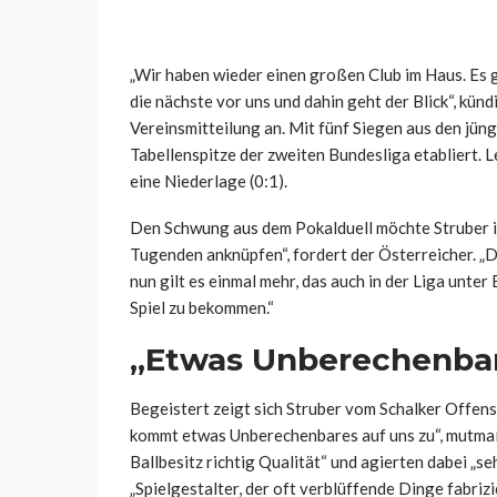
„Wir haben wieder einen großen Club im Haus. Es g
die nächste vor uns und dahin geht der Blick“, künd
Vereinsmitteilung an. Mit fünf Siegen aus den jüng
Tabellenspitze der zweiten Bundesliga etabliert.
eine Niederlage (0:1).
Den Schwung aus dem Pokalduell möchte Struber in 
Tugenden anknüpfen“, fordert der Österreicher. „D
nun gilt es einmal mehr, das auch in der Liga unte
Spiel zu bekommen.“
„Etwas Unberechenba
Begeistert zeigt sich Struber vom Schalker Offen
kommt etwas Unberechenbares auf uns zu“, mutma
Ballbesitz richtig Qualität“ und agierten dabei „se
„Spielgestalter, der oft verblüffende Dinge fabrizi