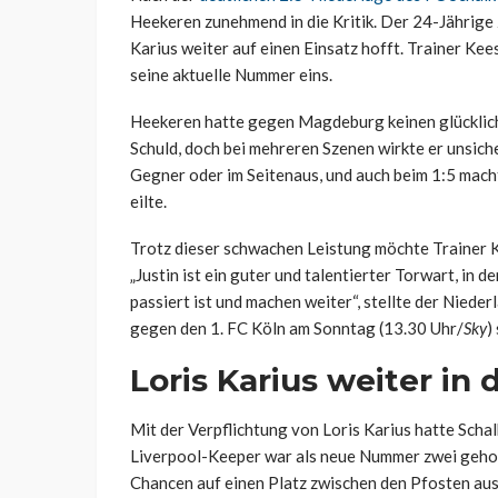
Heekeren zunehmend in die Kritik. Der 24-Jährig
Karius weiter auf einen Einsatz hofft. Trainer Ke
seine aktuelle Nummer eins.
Heekeren hatte gegen Magdeburg keinen glücklich
Schuld, doch bei mehreren Szenen wirkte er unsich
Gegner oder im Seitenaus, und auch beim 1:5 macht
eilte.
Trotz dieser schwachen Leistung möchte Trainer
„Justin ist ein guter und talentierter Torwart, in 
passiert ist und machen weiter“, stellte der Niede
gegen den 1. FC Köln am Sonntag (13.30 Uhr/
Sky
)
Loris Karius weiter in
Mit der Verpflichtung von Loris Karius hatte Scha
Liverpool-Keeper war als neue Nummer zwei geholt 
Chancen auf einen Platz zwischen den Pfosten au