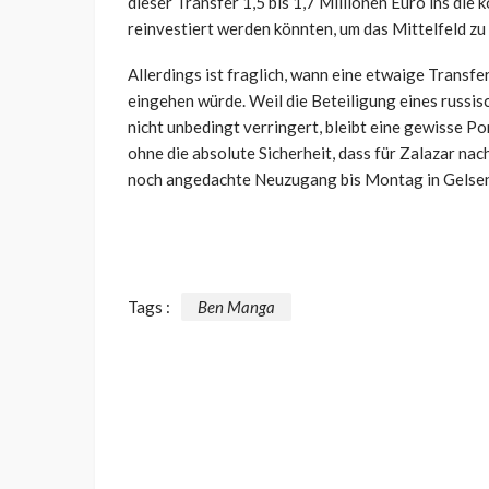
dieser Transfer 1,5 bis 1,7 Millionen Euro ins die
reinvestiert werden könnten, um das Mittelfeld zu
Allerdings ist fraglich, wann eine etwaige Transfe
eingehen würde. Weil die Beteiligung eines russi
nicht unbedingt verringert, bleibt eine gewisse Po
ohne die absolute Sicherheit, dass für Zalazar nacht
noch angedachte Neuzugang bis Montag in Gelsen
Tags :
Ben Manga