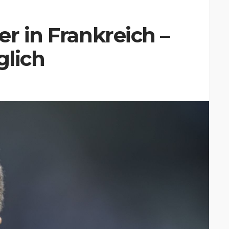
er in Frankreich –
glich