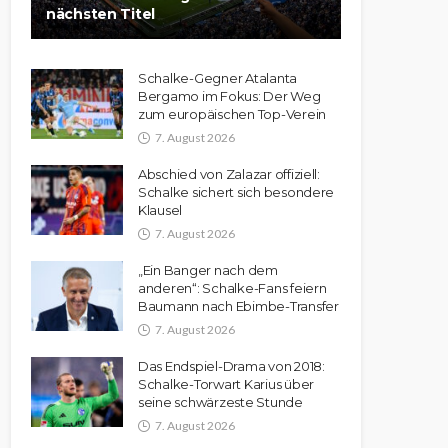
nächsten Titel
Schalke-Gegner Atalanta
Bergamo im Fokus: Der Weg
zum europäischen Top-Verein
7. August 2026
Abschied von Zalazar offiziell:
Schalke sichert sich besondere
Klausel
7. August 2026
„Ein Banger nach dem
anderen“: Schalke-Fans feiern
Baumann nach Ebimbe-Transfer
7. August 2026
Das Endspiel-Drama von 2018:
Schalke-Torwart Karius über
seine schwärzeste Stunde
7. August 2026