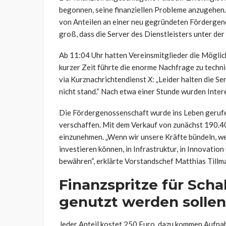
begonnen, seine finanziellen Probleme anzugehen
von Anteilen an einer neu gegründeten Fördergeno
groß, dass die Server des Dienstleisters unter d
Ab 11:04 Uhr hatten Vereinsmitglieder die Möglich
kurzer Zeit führte die enorme Nachfrage zu tech
via Kurznachrichtendienst
X
: „Leider halten die S
nicht stand.“ Nach etwa einer Stunde wurden Intere
Die Fördergenossenschaft wurde ins Leben gerufen
verschaffen. Mit dem Verkauf von zunächst 190.400
einzunehmen. „Wenn wir unsere Kräfte bündeln, we
investieren können, in Infrastruktur, in Innovatio
bewähren“, erklärte Vorstandschef Matthias Tillma
Finanzspritze für Sch
genutzt werden sollen
Jeder Anteil kostet 250 Euro, dazu kommen Aufn