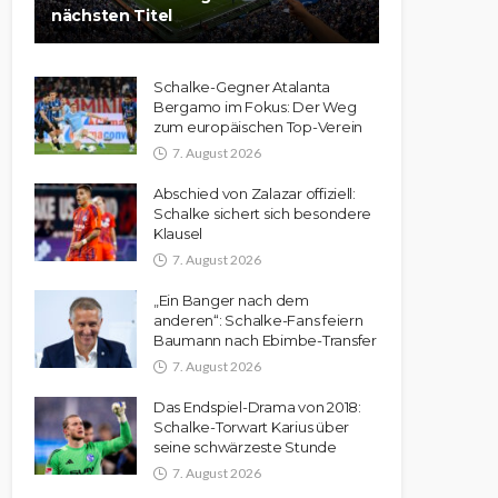
nächsten Titel
Schalke-Gegner Atalanta
Bergamo im Fokus: Der Weg
zum europäischen Top-Verein
7. August 2026
Abschied von Zalazar offiziell:
Schalke sichert sich besondere
Klausel
7. August 2026
„Ein Banger nach dem
anderen“: Schalke-Fans feiern
Baumann nach Ebimbe-Transfer
7. August 2026
Das Endspiel-Drama von 2018:
Schalke-Torwart Karius über
seine schwärzeste Stunde
7. August 2026