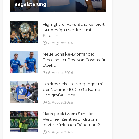
Begeisterung
Highlight für Fans: Schalke feiert
Bundesliga-Rückkehr mit
Kinofilm
6. August 2026
Neue Schalke-Bromance:
Emotionaler Post von Gosens für
Džeko
6. August 2026
Dzekos Schalke-Vorgänger mit
der Nummer 10: Große Namen
und große Flops
5. August 2026
Nach geplatztem Schalke-
Wechsel: Zieht es Lindström
jetzt zurück nach Dänemark?
5. August 2026