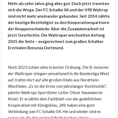
Mehr als zehn Jahre ging alles gut. Doch jetzt trennten
sich die Wege. Der FC Schalke 04 und der VfB Waltrop
sind nicht mehr aneinander gebunden. Seit 2014 zählte
der heutige Bezirksligist zu den Kooperationspartnern
der Knappenschmiede. Aber die Zusammenarbeit ist
jetzt Geschichte. Die Waltroper wechselten Anfang
2025 die Seite – ausgerechnet zum großen Schalker
Erzrivalen Borussia Dortmund.
Noch 2023 schien alles in bester Ordnung. Die B-Junioren
der Waltroper stiegen sensationell in die Bundesliga West
auf, trafen dort auf alle großen Klubs aus Nordrhein-
Westfalen. „Es ist die Ernte von jahrelanger Kontinuität“,
jubelte Waltrops Sportlicher Leiter Oliver Naumann im
Kicker
. Er erzählte dem Fachblatt von der gedeihlichen
Kooperation mit Königsblau. „Wir haben eine gute
Verbindung zum FC Schalke 04. Hin und wieder sind es
sogar wir, die den ersten Schritt machen. Unser