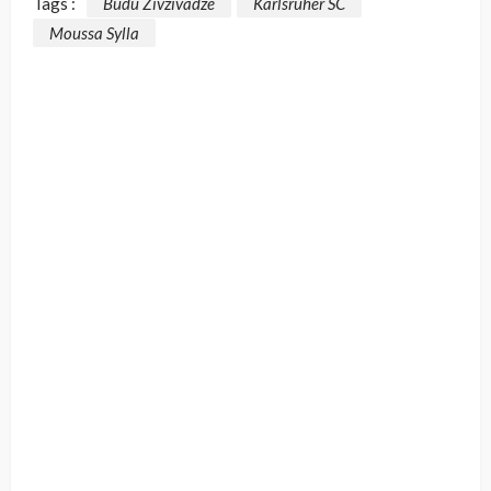
Tags :
Budu Zivzivadze
Karlsruher SC
Moussa Sylla