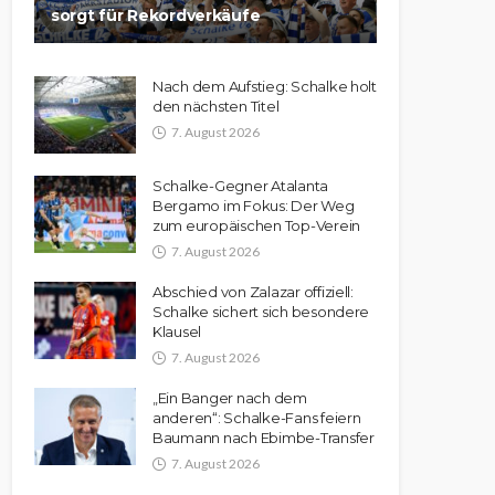
sorgt für Rekordverkäufe
Nach dem Aufstieg: Schalke holt
den nächsten Titel
7. August 2026
Schalke-Gegner Atalanta
Bergamo im Fokus: Der Weg
zum europäischen Top-Verein
7. August 2026
Abschied von Zalazar offiziell:
Schalke sichert sich besondere
Klausel
7. August 2026
„Ein Banger nach dem
anderen“: Schalke-Fans feiern
Baumann nach Ebimbe-Transfer
7. August 2026