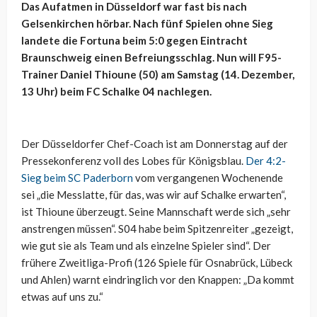
Das Aufatmen in Düsseldorf war fast bis nach
Gelsenkirchen hörbar. Nach fünf Spielen ohne Sieg
landete die Fortuna beim 5:0 gegen Eintracht
Braunschweig einen Befreiungsschlag. Nun will F95-
Trainer Daniel Thioune (50) am Samstag (14. Dezember,
13 Uhr) beim FC Schalke 04 nachlegen.
Der Düsseldorfer Chef-Coach ist am Donnerstag auf der
Pressekonferenz voll des Lobes für Königsblau.
Der 4:2-
Sieg beim SC Paderborn
vom vergangenen Wochenende
sei „die Messlatte, für das, was wir auf Schalke erwarten“,
ist Thioune überzeugt. Seine Mannschaft werde sich „sehr
anstrengen müssen“. S04 habe beim Spitzenreiter „gezeigt,
wie gut sie als Team und als einzelne Spieler sind“. Der
frühere Zweitliga-Profi (126 Spiele für Osnabrück, Lübeck
und Ahlen) warnt eindringlich vor den Knappen: „Da kommt
etwas auf uns zu.“