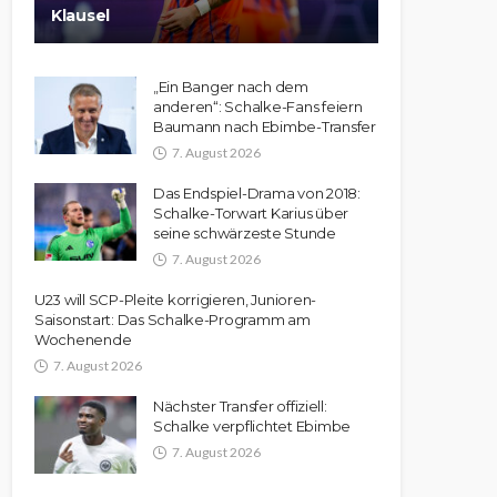
Klausel
„Ein Banger nach dem
anderen“: Schalke-Fans feiern
Baumann nach Ebimbe-Transfer
7. August 2026
Das Endspiel-Drama von 2018:
Schalke-Torwart Karius über
seine schwärzeste Stunde
7. August 2026
U23 will SCP-Pleite korrigieren, Junioren-
Saisonstart: Das Schalke-Programm am
Wochenende
7. August 2026
Nächster Transfer offiziell:
Schalke verpflichtet Ebimbe
7. August 2026