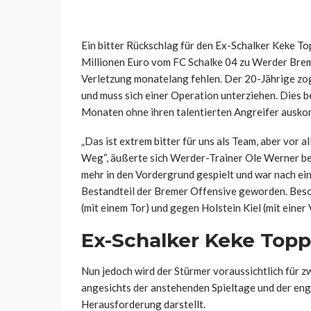
Ein bitter Rückschlag
für den Ex-Schalker
Keke
Top
Millionen Euro vom FC Schalke 04 zu Werder Brem
Verletzung monatelang fehlen. Der 20-Jährige zog
und muss sich einer Operation unterziehen. Dies 
Monaten ohne ihren talentierten Angreifer ausk
„Das ist extrem bitter für uns als Team, aber vor a
Weg“, äußerte sich Werder-Trainer Ole Werner bet
mehr in den Vordergrund gespielt und war nach ei
Bestandteil der Bremer Offensive geworden. Bes
(mit einem Tor) und gegen Holstein Kiel (mit einer
Ex-Schalker
Keke
Topp 
Nun jedoch wird der Stürmer voraussichtlich für z
angesichts der anstehenden Spieltage und der e
Herausforderung darstellt.