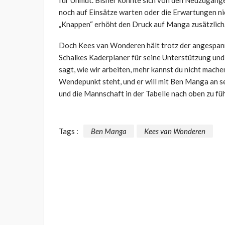
für Unmut. Bisher konnte sich von den Neuzugänge
noch auf Einsätze warten oder die Erwartungen ni
„Knappen“ erhöht den Druck auf Manga zusätzlich
Doch Kees van Wonderen hält trotz der angespann
Schalkes Kaderplaner für seine Unterstützung und s
sagt, wie wir arbeiten, mehr kannst du nicht machen.
Wendepunkt steht, und er will mit Ben Manga an s
und die Mannschaft in der Tabelle nach oben zu fü
Tags :
Ben Manga
Kees van Wonderen