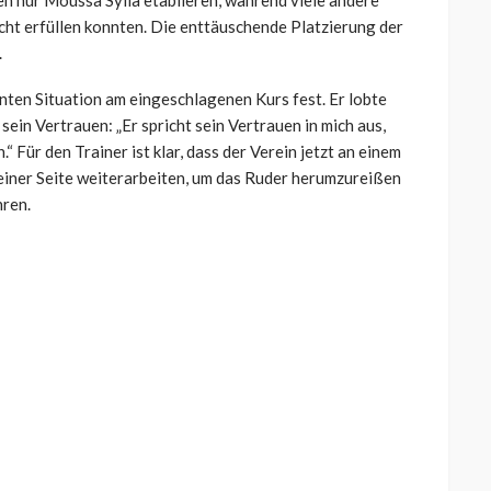
n nur Moussa Sylla etablieren, während viele andere
cht erfüllen konnten. Die enttäuschende Platzierung der
.
ten Situation am eingeschlagenen Kurs fest. Er lobte
ein Vertrauen: „Er spricht sein Vertrauen in mich aus,
“ Für den Trainer ist klar, dass der Verein jetzt an einem
einer Seite weiterarbeiten, um das Ruder herumzureißen
hren.