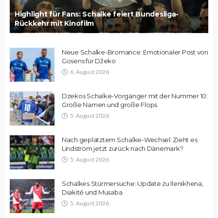
Highlight für Fans: Schalke feiert Bundesliga-
Rückkehr mit Kinofilm
Neue Schalke-Bromance: Emotionaler Post von
Gosens für Džeko
6. August 2026
Dzekos Schalke-Vorgänger mit der Nummer 10:
Große Namen und große Flops
5. August 2026
Nach geplatztem Schalke-Wechsel: Zieht es
Lindström jetzt zurück nach Dänemark?
5. August 2026
Schalkes Stürmersuche: Update zu Ilenikhena,
Diakité und Musaba
5. August 2026