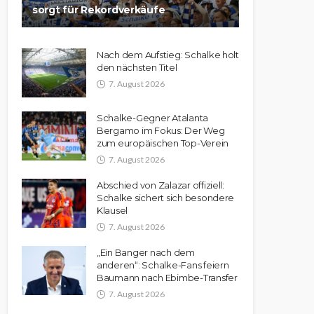
sorgt für Rekordverkäufe
Nach dem Aufstieg: Schalke holt
den nächsten Titel
7. August 2026
Schalke-Gegner Atalanta
Bergamo im Fokus: Der Weg
zum europäischen Top-Verein
7. August 2026
Abschied von Zalazar offiziell:
Schalke sichert sich besondere
Klausel
7. August 2026
„Ein Banger nach dem
anderen“: Schalke-Fans feiern
Baumann nach Ebimbe-Transfer
7. August 2026