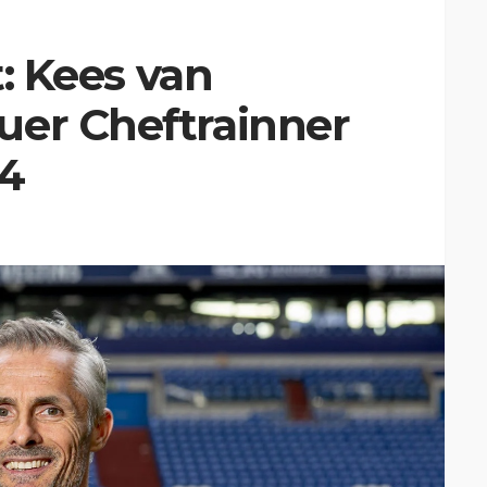
t: Kees van
uer Cheftrainner
04