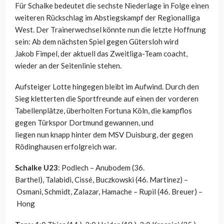
Für Schalke bedeutet die sechste Niederlage in Folge einen
weiteren Rückschlag im Abstiegskampf der Regionalliga
West. Der Trainerwechsel könnte nun die letzte Hoffnung
sein: Ab dem nächsten Spiel gegen Gütersloh wird
Jakob
Fimpel
, der aktuell das Zweitliga-Team coacht,
wieder an der Seitenlinie stehen.
Aufsteiger Lotte hingegen bleibt im Aufwind. Durch den
Sieg kletterten die Sportfreunde auf einen der vorderen
Tabellenplätze, überholten Fortuna Köln, die kampflos
gegen
Türkspor
Dortmund gewannen, und
liegen
nun
knapp hinter dem MSV Duisburg, der gegen
Rödinghausen erfolgreich war.
Schalke U23
:
Podlech
–
Anubodem
(36.
Barthel),
Talabidi
,
Cissé
,
Buczkowski
(46. Martinez)
–
Osmani
, Schmidt,
Zalazar
,
Hamache
–
Rupil
(46. Breuer)
–
Hong