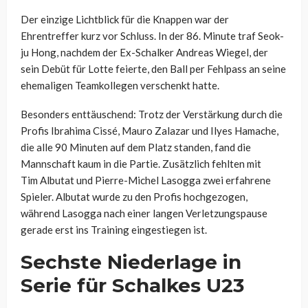
Der einzige Lichtblick für die Knappen war der
Ehrentreffer kurz vor Schluss. In der 86. Minute traf Seok-
ju
Hong
, nachdem der Ex-Schalker Andreas Wiegel, der
sein Debüt für Lotte feierte, den Ball per Fehlpass an seine
ehemaligen Teamkollegen verschenkt hatte.
Besonders enttäuschend: Trotz der Verstärkung durch die
Profis Ibrahima
Cissé
, Mauro
Zalazar
und
Ilyes
Hamache
,
die alle 90 Minuten auf dem Platz standen, fand die
Mannschaft kaum in die Partie. Zusätzlich fehlten mit
Tim
Albutat
und Pierre-Michel
Lasogga
zwei erfahrene
Spieler.
Albutat
wurde zu den Profis hochgezogen,
während
Lasogga
nach einer langen Verletzungspause
gerade erst ins Training eingestiegen ist.
Sechste Niederlage in
Serie für Schalkes U23