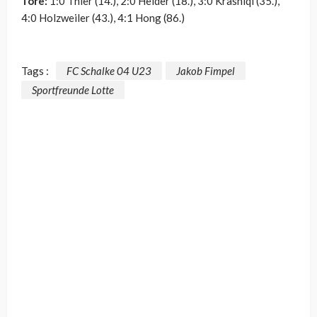
Tore:
1:0
Thier
(14.), 2:0 Heider (18.), 3:0 Krasniqi (35.),
4:0 Holzweiler (43.), 4:1
Hong
(86.)
Tags :
FC Schalke 04 U23
Jakob Fimpel
Sportfreunde Lotte