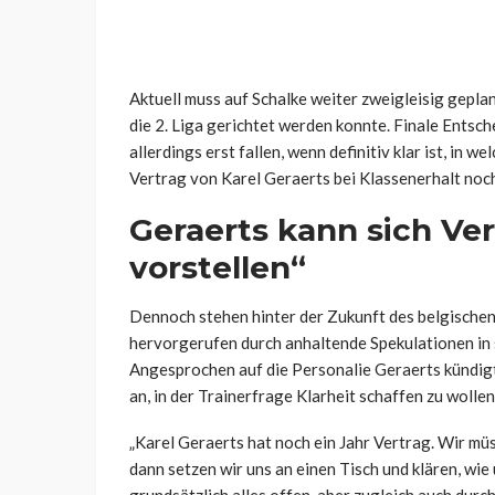
Aktuell muss auf Schalke weiter zweigleisig gepla
die 2. Liga gerichtet werden konnte. Finale Entsc
allerdings erst fallen, wenn definitiv klar ist, in 
Vertrag von Karel Geraerts bei Klassenerhalt noc
Geraerts kann sich Ver
vorstellen“
Dennoch stehen hinter der Zukunft des belgische
hervorgerufen durch anhaltende Spekulationen in
Angesprochen auf die Personalie Geraerts kündi
an, in der Trainerfrage Klarheit schaffen zu wolle
„Karel Geraerts hat noch ein Jahr Vertrag. Wir mü
dann setzen wir uns an einen Tisch und klären, wie
grundsätzlich alles offen, aber zugleich auch dur