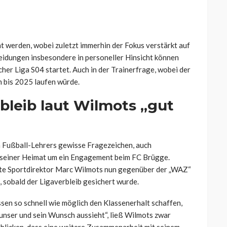
nt werden, wobei zuletzt immerhin der Fokus verstärkt auf
heidungen insbesondere in personeller Hinsicht können
welcher Liga S04 startet. Auch in der Trainerfrage, wobei der
h bis 2025 laufen würde.
bleib laut Wilmots „gut
n Fußball-Lehrers gewisse Fragezeichen, auch
 seiner Heimat um ein Engagement beim FC Brügge.
gte Sportdirektor Marc Wilmots nun gegenüber der „WAZ“
n, sobald der Ligaverbleib gesichert wurde.
ssen so schnell wie möglich den Klassenerhalt schaffen,
 unser und sein Wunsch aussieht“, ließ Wilmots zwar
chblicken, dass eine weitere Zusammenarbeit mit seinem