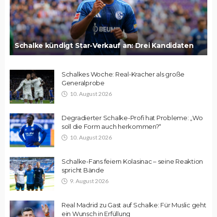
Schalke kündigt Star-Verkauf an: Drei Kandidaten
Schalkes Woche: Real-Kracher als große
Generalprobe
10. August 2026
Degradierter Schalke-Profi hat Probleme: „Wo
soll die Form auch herkommen?“
10. August 2026
Schalke-Fans feiern Kolasinac – seine Reaktion
spricht Bände
9. August 2026
Real Madrid zu Gast auf Schalke: Für Muslic geht
ein Wunsch in Erfüllung