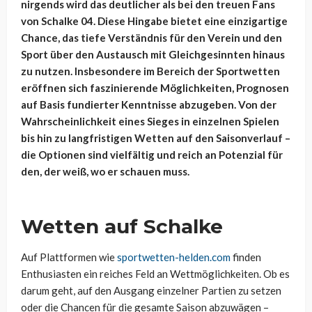
nirgends wird das deutlicher als bei den treuen Fans
von Schalke 04. Diese Hingabe bietet eine einzigartige
Chance, das tiefe Verständnis für den Verein und den
Sport über den Austausch mit Gleichgesinnten hinaus
zu nutzen. Insbesondere im Bereich der Sportwetten
eröffnen sich faszinierende Möglichkeiten, Prognosen
auf Basis fundierter Kenntnisse abzugeben. Von der
Wahrscheinlichkeit eines Sieges in einzelnen Spielen
bis hin zu langfristigen Wetten auf den Saisonverlauf –
die Optionen sind vielfältig und reich an Potenzial für
den, der weiß, wo er schauen muss.
Wetten auf Schalke
Auf Plattformen wie
sportwetten-helden.com
finden
Enthusiasten ein reiches Feld an Wettmöglichkeiten. Ob es
darum geht, auf den Ausgang einzelner Partien zu setzen
oder die Chancen für die gesamte Saison abzuwägen –