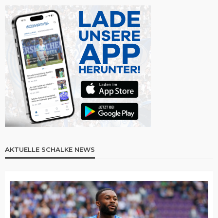
AKTUELLE SCHALKE NEWS