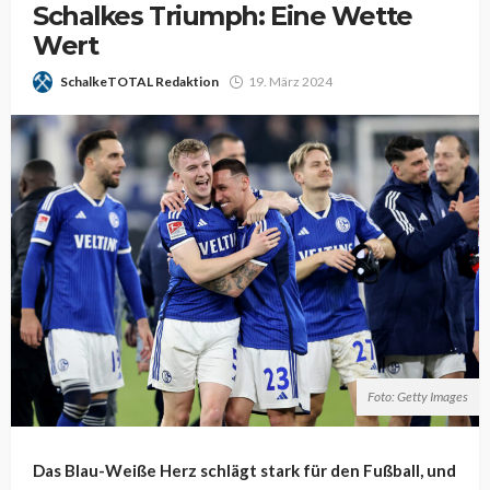
Schalkes Triumph: Eine Wette
Wert
SchalkeTOTAL Redaktion
19. März 2024
Foto: Getty Images
Das Blau-Weiße Herz schlägt stark für den Fußball, und