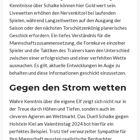
Kenntnisse über Schalke können hier Gold wert sein.
Livewetten erhöhen den Nervenkitzel bei laufenden
Spielen, während Langzeitwetten auf den Ausgang der
Saison oder den nächsten Torschützenkönig planerisches
Geschick erfordern. Ein tiefes Verständnis für die
Mannschaftszusammensetzung, die Formkurve einzelner
Spieler und die Taktiken des Trainers kann den Unterschied
zwischen einer erfolgreichen und einer verfehlten Wette
ausmachen. Es gilt, aktuelle Entwicklungen im Auge zu
behalten und diese Informationen geschickt einzusetzen.
Gegen den Strom wetten
Wahre Kenntnis über die eigene Elf zeigt sich nicht nur in
der Treue durch Höhen und Tiefen, sondern auch im
cleveren Agieren am Wettmarkt. Das Duell Schalke gegen
Holstein Kiel am Valentinstag 2024 bot hierfür ein
perfektes Beispiel. Trotz tief verwurzelter Sympathie für
ihre Mannschaft mussten realistische Beobachter