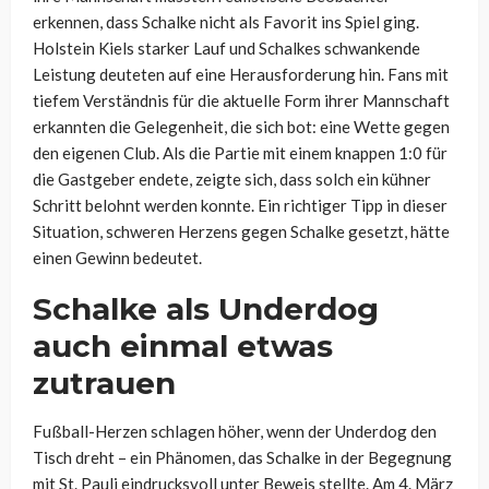
erkennen, dass Schalke nicht als Favorit ins Spiel ging.
Holstein Kiels starker Lauf und Schalkes schwankende
Leistung deuteten auf eine Herausforderung hin. Fans mit
tiefem Verständnis für die aktuelle Form ihrer Mannschaft
erkannten die Gelegenheit, die sich bot: eine Wette gegen
den eigenen Club. Als die Partie mit einem knappen 1:0 für
die Gastgeber endete, zeigte sich, dass solch ein kühner
Schritt belohnt werden konnte. Ein richtiger Tipp in dieser
Situation, schweren Herzens gegen Schalke gesetzt, hätte
einen Gewinn bedeutet.
Schalke als Underdog
auch einmal etwas
zutrauen
Fußball-Herzen schlagen höher, wenn der Underdog den
Tisch dreht – ein Phänomen, das Schalke in der Begegnung
mit St. Pauli eindrucksvoll unter Beweis stellte. Am 4. März