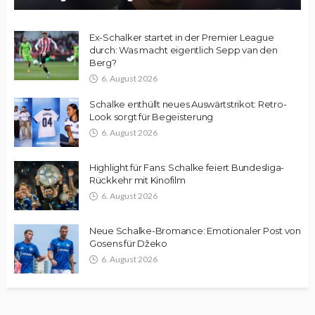
Ex-Schalker startet in der Premier League
durch: Was macht eigentlich Sepp van den
Berg?
6. August 2026
Schalke enthüllt neues Auswärtstrikot: Retro-
Look sorgt für Begeisterung
6. August 2026
Highlight für Fans: Schalke feiert Bundesliga-
Rückkehr mit Kinofilm
6. August 2026
Neue Schalke-Bromance: Emotionaler Post von
Gosens für Džeko
6. August 2026