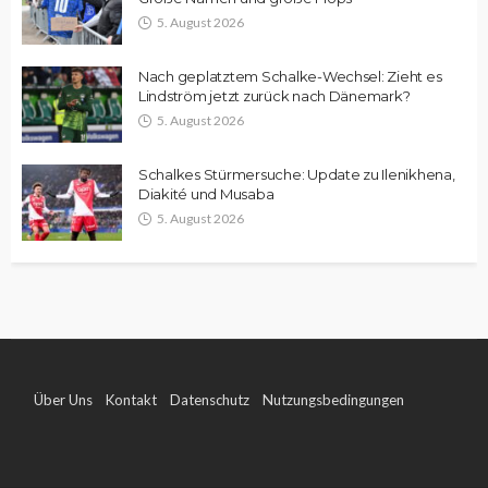
5. August 2026
Nach geplatztem Schalke-Wechsel: Zieht es
Lindström jetzt zurück nach Dänemark?
5. August 2026
Schalkes Stürmersuche: Update zu Ilenikhena,
Diakité und Musaba
5. August 2026
Über Uns
Kontakt
Datenschutz
Nutzungsbedingungen
Impressum