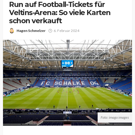
Run auf Football-Tickets für
Veltins-Arena: So viele Karten
schon verkauft
Hagen Schmelzer
6. Februar 2024
Foto: imago images