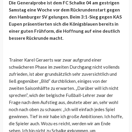
Die Generalprobe ist dem FC Schalke 04 am gestrigen
Samstag eine Woche vor dem Rückrundenstart gegen
den Hamburger SV gelungen. Beim 3:1-Sieg gegen KAS
Eupen präsentierten sich die Königsblauen bereits in
einer guten Frühform, die Hoffnung auf eine deutlich
bessere Rückrunde macht.
Trainer Karel Geraerts war zwar aufgrund einer
schwächeren Phase im zweiten Durchgang nicht vollends
zufrieden, ist aber grundsätzlich sehr zuversichtlich und
ließ gegenüber „Bild“ durchblicken, einiges von der
zweiten Saisonhälfte zu erwarten. „Darüber will ich nicht
sprechen“, wich der belgische Fußball-Lehrer zwar der
Frage nach dem Aufstieg aus, deutete aber an, sehr wohl
noch nach oben zu schauen: „Ich will einfach jedes Spiel
gewinnen. Tief in mir habe ich große Ambitionen. Ich hoffe,
die Spieler auch. Wozu es reicht, werden wir am Ende
sehen. Ich bin nicht zu Schalke gekommen, um